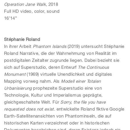
Operation Jane Walk
, 2018
Full HD video, color, sound
16’14”
Stéphanie Roland
In ihrer Arbeit
Phantom Islands
(2019) untersucht Stéphanie
Roland Narrative, die der Wahrnehmung von Realität im
postdigitalen Zeitalter zugrunde liegen. Dabei bezieht sie
sich auf Superstudio, deren Entwurf
The Continuous
Monument
(1969) virtuelle Unendlichkeit und digitales
Mapping vorweg nahm. Als
Modell einer Totalen
Urbanisierung
prophezeite Superstudio eine von
Technologie, Kultur und Imperialismus geprägte,
gleichgeschaltete Welt. Für
Sorry, the file you have
requested does not exist.
entwickelte Roland fiktive Google
Earth-Satellitenansichten von Phantominseln, die auf
historischen Karten verzeichnet oder in historischen
Dokumenten beschrieben sind, deren Existenz jedoch nie