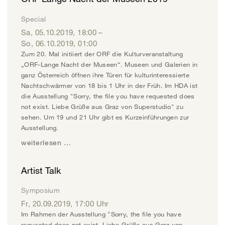
Special
Sa, 05.10.2019
,
18:00
–
So, 06.10.2019
,
01:00
Zum 20. Mal initiiert der ORF die Kulturveranstaltung
„ORF-Lange Nacht der Museen“. Museen und Galerien in
ganz Österreich öffnen ihre Türen für kulturinteressierte
Nachtschwärmer von 18 bis 1 Uhr in der Früh. Im HDA ist
die Ausstellung "Sorry, the file you have requested does
not exist. Liebe Grüße aus Graz von Superstudio" zu
sehen. Um 19 und 21 Uhr gibt es Kurzeinführungen zur
Ausstellung.
weiterlesen …
Artist Talk
Symposium
Fr, 20.09.2019
,
17:00
Uhr
Im Rahmen der Ausstellung "Sorry, the file you have
requested does not exist. Liebe Grüße aus Graz von