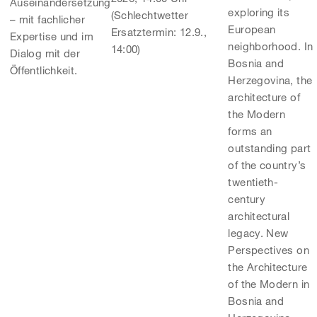
Auseinandersetzung
exploring its
(Schlechtwetter
– mit fachlicher
European
Ersatztermin: 12.9.,
Expertise und im
neighborhood. In
14:00)
Dialog mit der
Bosnia and
Öffentlichkeit.
Herzegovina, the
architecture of
the Modern
forms an
outstanding part
of the country’s
twentieth-
century
architectural
legacy. New
Perspectives on
the Architecture
of the Modern in
Bosnia and