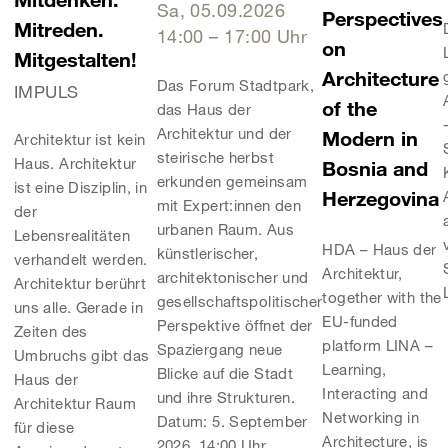
Sa, 05.09.2026
Perspectives
Mitreden.
14:00
–
17:00
Uhr
on
Mitgestalten!
Architecture
Das Forum Stadtpark,
IMPULS
of the
das Haus der
Haus Kärnten:
Haus der Architektur:
Architektur und der
Modern in
Architektur ist kein
steirische herbst
Haus. Architektur
Bosnia and
reis Kärnten 2025
Gehen und Verst
erkunden gemeinsam
ist eine Disziplin, in
Herzegovina
mit Expert:innen den
STADTFÜHRUNG
der
urbanen Raum. Aus
Lebensrealitäten
Sa, 05.09.2026
14
HDA – Haus der
künstlerischer,
verhandelt werden.
Architektur,
architektonischer und
Architektur berührt
Das Forum Stadtpark, 
together with the
gesellschaftspolitischer
uns alle. Gerade in
und der steirische he
EU-funded
Perspektive öffnet der
Zeiten des
mit Expert:innen den 
platform LINA –
Spaziergang neue
Umbruchs gibt das
künstlerischer, archite
Learning,
Blicke auf die Stadt
Haus der
gesellschaftspolitische
Interacting and
und ihre Strukturen.
Architektur Raum
Spaziergang neue Blick
Networking in
Datum: 5. September
für diese
Strukturen. Datum: 5
Architecture, is
2026, 14:00 Uhr