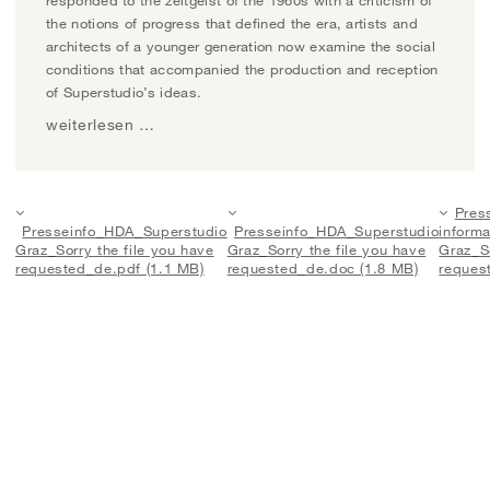
the notions of progress that defined the era, artists and
architects of a younger generation now examine the social
conditions that accompanied the production and reception
of Superstudio’s ideas.
weiterlesen …
Pres
Presseinfo_HDA_Superstudio
Presseinfo_HDA_Superstudio
inform
Graz_Sorry the file you have
Graz_Sorry the file you have
Graz_So
requested_de.pdf (1.1 MB)
requested_de.doc (1.8 MB)
reques