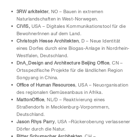
3RW
arkitekter
, NO – Bauen in extremen
Naturlandschaften in West-Norwegen.
CIVIS,
USA – Digitales Kommunikationstool für die
BewohnerInnen auf dem Land.
Christoph Hesse Architekten
, D – Neue Identität
eines Dorfes durch eine Biogas-Anlage in Nordrhein-
Westfalen, Deutschland.
DnA_Design and Architecture Beijing Office
, CN –
Ortsspezifische Projekte für die ländlichen Region
Songyang in China.
Office of Human Resources
, USA – Neuorganisation
des regionalen Gemüseanbaus in Afrika.
MattonOffice
, NL/D – Reaktivierung eines
Straßendorfs in Mecklenburg-Vorpommern,
Deutschland.
Jason Rhys Parry
, USA –Rückeroberung verlassener
Dörfer durch die Natur.
Ritter Schumacher Architekten
, CH –