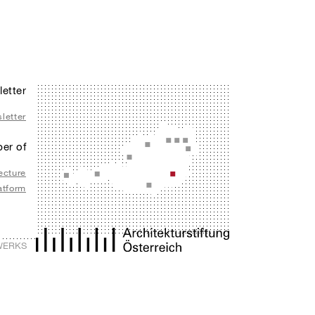
etter
letter
er of
ecture
atform
ZWERKS