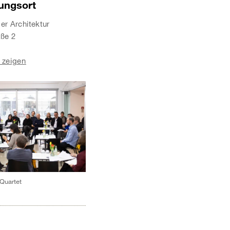
tungsort
r Architektur
aße 2
 zeigen
Quartet