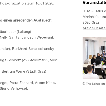
Veranstal
hda-graz.at
bis zum 16.01.2026.
HDA – Haus de
Mariahilferstr
und einen anregenden Austausch:
8020 Graz
Auf der Karte
Oberhuber (Leitung)
, Nelly Sanjta, Janosch Webersink
ender), Burkhard Schelischansky
rgit Schiretz (ZV Steiermark), Alex
 Bertram Werle (Stadt Graz)
ger, Petra Eckhard, Artem Kitaev,
© The Schubidu 
Sigrid Verhovsek