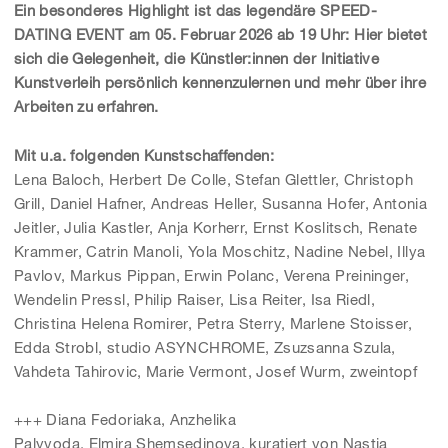
Ein besonderes Highlight ist das legendäre SPEED-
DATING EVENT am 05. Februar 2026 ab 19 Uhr: Hier bietet
sich die Gelegenheit, die Künstler:innen der Initiative
Kunstverleih persönlich kennenzulernen und mehr über ihre
Arbeiten zu erfahren.
Mit u.a. folgenden Kunstschaffenden:
Lena Baloch, Herbert De Colle, Stefan Glettler, Christoph
Grill, Daniel Hafner, Andreas Heller, Susanna Hofer, Antonia
Jeitler, Julia Kastler, Anja Korherr, Ernst Koslitsch, Renate
Krammer, Catrin Manoli, Yola Moschitz, Nadine Nebel, Illya
Pavlov, Markus Pippan, Erwin Polanc, Verena Preininger,
Wendelin Pressl, Philip Raiser, Lisa Reiter, Isa Riedl,
Christina Helena Romirer, Petra Sterry, Marlene Stoisser,
Edda Strobl, studio ASYNCHROME,
Zsuzsanna Szula,
Vahdeta Tahirovic, Marie Vermont, Josef Wurm, zweintopf
+++
Diana Fedoriaka, Anzhelika
Palyvoda, Elmira
Shemsedinova,
kuratiert von
Nastia