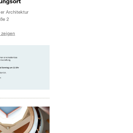
tungsort
r Architektur
aße 2
 zeigen