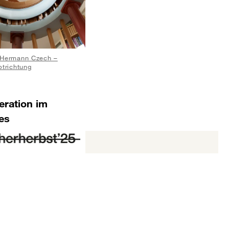
Hermann Czech –
trichtung
eration im
es