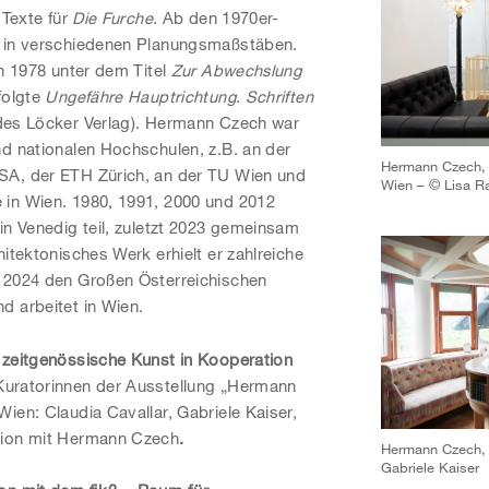
 Texte für
Die Furche
. Ab den 1970er-
n in verschiedenen Planungsmaßstäben.
en 1978 unter dem Titel
Zur Abwechslung
folgte
Ungefähre Hauptrichtung. Schriften
des Löcker Verlag). Hermann Czech war
nd nationalen Hochschulen, z.B. an der
Hermann Czech, A
SA, der ETH Zürich, an der TU Wien und
Wien – © Lisa Ra
 in Wien. 1980, 1991, 2000 und 2012
in Venedig teil, zuletzt 2023 gemeinsam
hitektonisches Werk erhielt er zahlreiche
t 2024 den Großen Österreichischen
d arbeitet in Wien.
 zeitgenössische Kunst in Kooperation
Kuratorinnen der Ausstellung „Hermann
ien: Claudia Cavallar, Gabriele Kaiser,
tion mit Hermann Czech
.
Hermann Czech, 
Gabriele Kaiser