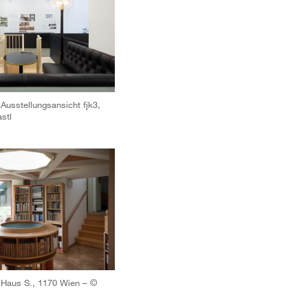
usstellungsansicht fjk3,
stl
Haus S., 1170 Wien – ©