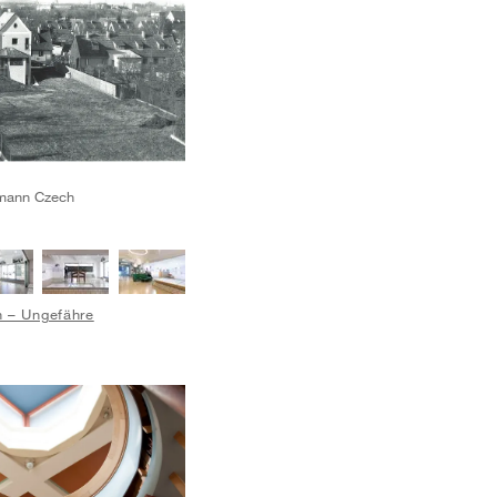
mann Czech
 – Ungefähre