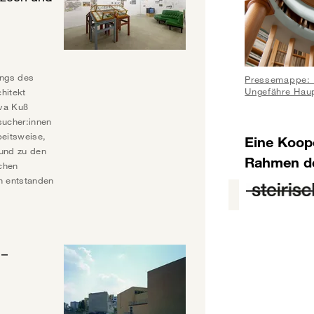
ngs des
Pressemappe: 
Ungefähre Haup
chitekt
Eva Kuß
sucher:innen
beitsweise,
Eine Koop
 und zu den
Rahmen d
schen
n entstanden
 –