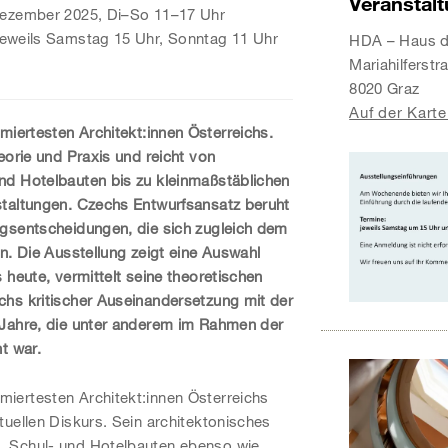
Veranstal
Dezember 2025, Di–So 11–17 Uhr
eweils Samstag 15 Uhr, Sonntag 11 Uhr
HDA – Haus de
Mariahilferstr
8020 Graz
Auf der Karte
miertesten
Architekt:innen Österreichs.
eorie und Praxis und reicht von
nd Hotelbauten bis zu kleinmaßstäblichen
staltungen. Czechs Entwurfsansatz beruht
ngsentscheidungen, die sich zugleich dem
n. Die Ausstellung zeigt eine Auswahl
 heute, vermittelt seine theoretischen
chs kritischer Auseinandersetzung mit der
 Jahre, die unter anderem im Rahmen der
t war.
iertesten Architekt:innen Österreichs
tuellen Diskurs. Sein architektonisches
, Schul- und Hotelbauten ebenso wie