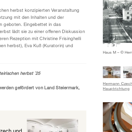
chen herbst konzipierten Veranstaltung
etzung mit den Inhalten und der
n geboten. Eingebettet in das
rbst lädt sie zu einer offenen Diskussion
ren Rezeption mit Christine Frisinghelli
hen herbst), Eva Kuß (Kuratorin) und
Haus M – © Her
teirischen herbst ´25
Hermann Czech
erden gefördert von Land Steiermark,
Hauptrichtung
Czech und