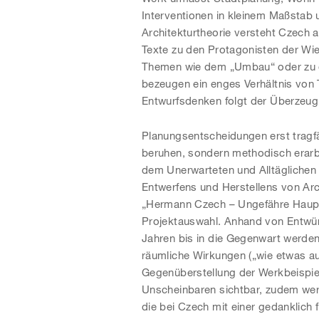
Interventionen in kleinem Maßstab 
Architekturtheorie versteht Czech 
Texte zu den Protagonisten der Wi
Themen wie dem „Umbau“ oder zu d
bezeugen ein enges Verhältnis von 
Entwurfsdenken folgt der Überzeu
Planungsentscheidungen erst tragfäh
beruhen, sondern methodisch erarbe
dem Unerwarteten und Alltäglichen 
Entwerfens und Herstellens von Arc
„Hermann Czech – Ungefähre Hauptr
Projektauswahl. Anhand von Entwür
Jahren bis in die Gegenwart werde
räumliche Wirkungen („wie etwas aus
Gegenüberstellung der Werkbeispiel
Unscheinbaren sichtbar, zudem werd
die bei Czech mit einer gedanklich