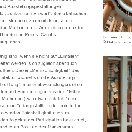
und Ausstellungsgestaltungen.
als „Denken zum Entwurf“: Seine kritischen
ener Moderne, zu architektonischen
en Methoden der Architekturproduktion
Theorie und Praxis. Czechs
Hermann Czech, 
gung, dass
© Gabriele Kaise
ig sind, wenn sie nicht auf „Einfällen“
itet werden, sich zugleich aber auch
öffnen. Dieser „Mehrschichtigkeit“ des
hitektur widmet sich die Ausstellung
ichtung“ in einer abwechslungsreichen
fen und Realisierungen aus den 1960er-
n Methoden („wie etwas entsteht“) und
schaut“) dargestellt. In der pointierten
e werden Reichhaltigkeit auch im
en Aspekte der Partizipation beleuchtet,
 fundierten Position des Manierismus