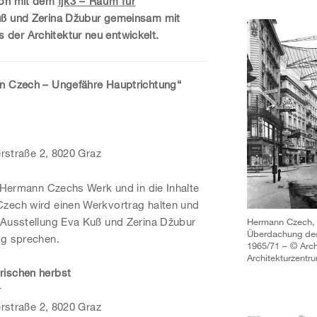
ion mit dem
fjk3 – Raum für
ß und Zerina Džubur gemeinsam mit
der Architektur neu entwickelt.
nn Czech – Ungefähre Hauptrichtung“
erstraße 2, 8020 Graz
n Hermann Czechs Werk und in die Inhalte
Czech wird einen Werkvortrag halten und
 Ausstellung Eva Kuß und Zerina Džubur
Hermann Czech, E
Überdachung de
ng sprechen.
1965/71 – © Arch
Architekturzent
rischen herbst
r
erstraße 2, 8020 Graz