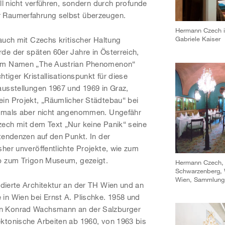
ill nicht verführen, sondern durch profunde
r Raumerfahrung selbst überzeugen.
Hermann Czech in
Gabriele Kaiser
auch mit Czechs kritischer Haltung
de der späten 60er Jahre in Österreich,
dem Namen „The Austrian Phenomenon“
htiger Kristallisationspunkt für diese
ausstellungen 1967 und 1969 in Graz,
in Projekt, „Räumlicher Städtebau“ bei
damals aber nicht angenommen. Ungefähr
ech mit dem Text „Nur keine Panik“ seine
tendenzen auf den Punkt. In der
her unveröffentlichte Projekte, wie zum
rb zum Trigon Museum, gezeigt.
Hermann Czech, S
Schwarzenberg, 
Wien, Sammlung.
udierte Architektur an der TH Wien und an
in Wien bei Ernst A. Plischke. 1958 und
n Konrad Wachsmann an der Salzburger
ktonische Arbeiten ab 1960, von 1963 bis