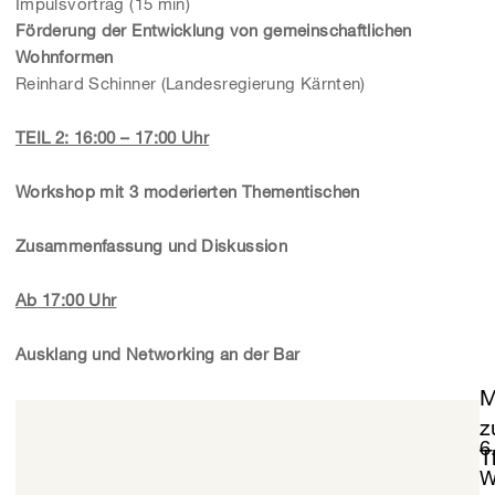
Impulsvortrag (15 min)
Förderung der Entwicklung von gemeinschaftlichen
Wohnformen
Reinhard Schinner (Landesregierung Kärnten)
TEIL 2: 16:00 – 17:00 Uhr
Workshop mit 3 moderierten Thementischen
Zusammenfassung und Diskussion
Ab 17:00 Uhr
Ausklang und Networking an der Bar
M
Die Veranstaltung findet unter Einhaltung aktueller
z
COVID19-Maßnahmen statt. Das Organisationsteam
6
T
freut sich sehr, wenn Sie durch Ihren reichhaltigen
W
Wissens- und Erfahrungsschatz zu einem konstruktiven