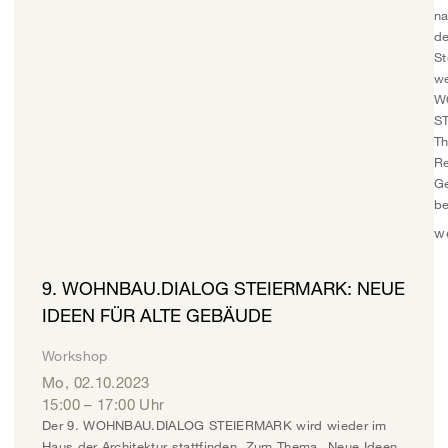
na
de
St
we
W
S
T
Re
G
be
w
9. WOHNBAU.DIALOG STEIERMARK: NEUE
IDEEN FÜR ALTE GEBÄUDE
Workshop
Mo, 02.10.2023
15:00
–
17:00
Uhr
Der 9. WOHNBAU.DIALOG STEIERMARK wird wieder im
Haus der Architektur stattfinden. Zum Thema „Neue Ideen