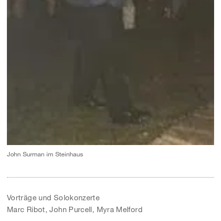
John Surman im Steinhaus
Vorträge und Solokonzerte
Marc Ribot, John Purcell, Myra Melford