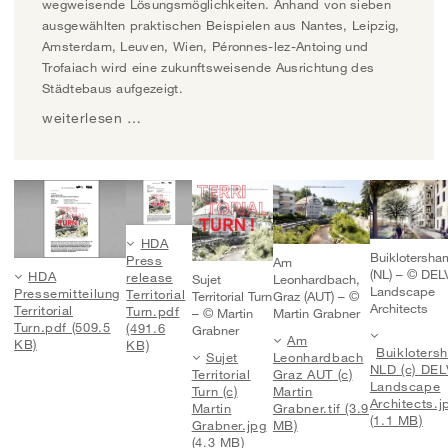
wegweisende Lösungsmöglichkeiten. Anhand von sieben
ausgewählten praktischen Beispielen aus Nantes, Leipzig,
Amsterdam, Leuven, Wien, Péronnes-lez-Antoing und
Trofaiach wird eine zukunftsweisende Ausrichtung des
Städtebaus aufgezeigt.
weiterlesen …
HDA
Buiklotersha
Press
Am
(NL) – © DEL
HDA
release
Sujet
Leonhardbach,
Landscape
Pressemitteilung
Territorial
Territorial Turn
Graz (AUT) – ©
Architects
Territorial
Turn.pdf
– © Martin
Martin Grabner
Turn.pdf (509.5
(491.6
Grabner
Am
KB)
KB)
Buikloters
Sujet
Leonhardbach
NLD (c) DEL
Territorial
Graz AUT (c)
Landscape
Turn (c)
Martin
Architects.j
Martin
Grabner.tif (3.9
(1.1 MB)
Grabner.jpg
MB)
(4.3 MB)