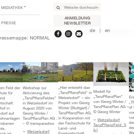
MEDIATHEK
ANMELDUNG
PRESSE
NEWSLETTER
de
en
ressemappe: NORMAL
„Hier entsteht das
vom Feld der
Workshop zur
Modell für
„TanzPflanzFeld“ in
ule für
Aktivierung des
„TanzPflanzPlan“
Er
Wetzelsdorf“ – ein
und
„TanzPflanzFeldes“
von Georg Winter /
„T
Projekt von Georg
rtschaft
in Wetzelsdorf im
TanzPflanzPlan AG –
of
Winter (Stuttgart) /
hof in
August 2020 von
© Georg Winter
vo
TanzPflanzPlan AG,
dorf auf
Georg Winter /
vo
in Kooperation mit
ohnanlagen
TanzPflanzPlan AG .
Wetzelsdorf
der
der Fachschule für
hobenen
– © transparadiso
TanzPflanzFeld_3
de
Land- und
ts.
(c)
Wetzelsdorf
Wa
Forstwirtschaft
eich ist