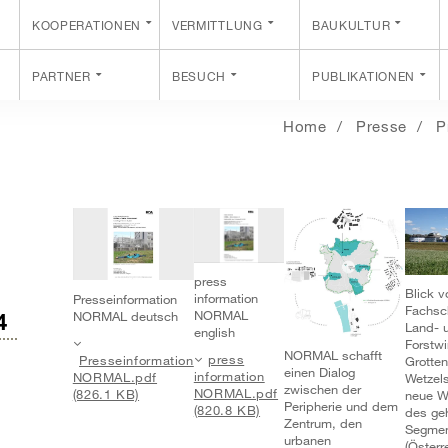
KOOPERATIONEN
VERMITTLUNG
BAUKULTUR
PARTNER
BESUCH
PUBLIKATIONEN
Home
Presse
P
press
Blick 
information
Presseinformation
Fachsch
NORMAL
NORMAL deutsch
4
Land- 
english
Forstwi
NORMAL schafft
press
Presseinformation
Grotten
einen Dialog
information
NORMAL.pdf
Wetzels
zwischen der
NORMAL.pdf
(826.1 KB)
neue W
Peripherie und dem
(820.8 KB)
des ge
Zentrum, den
Segmen
urbanen
(Österr