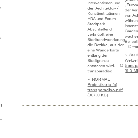
Interventionen und
„Europ
r
den Architektur- /
der Ver
Kunstinstitutionen
von Ac
HDA und Forum
während
Stadtpark.
Innens
Abschließend
Gardeni
verknüpft eine
wachse
e
Stadtrandwanderung
Beliebth
die Bezirke, aus der
– © tr
eine Wanderkarte
Stad
entlang der
Wetzel
Stadtgrenze
transp
entstehen wird. – ©
(9.0 M
transparadiso
NORMAL
Projektkarte (c)
transparadiso.pdf
(387.0 KB)
ng
–