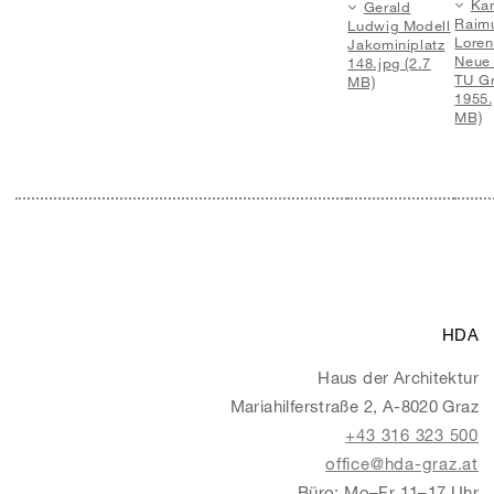
Kar
Gerald
Raim
Ludwig Modell
Loren
Jakominiplatz
Neue
148.jpg (2.7
TU G
MB)
1955.
MB)
HDA
Haus der Architektur
Mariahilferstraße 2, A-8020 Graz
+43 316 323 500
office@hda-graz.at
Büro: Mo–Fr 11–17 Uhr