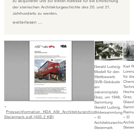
zu akquirieren und zur ersten Adresse für die Erforschung
der steirischen Architekturgeschichte des 20. und 21.
Jahrhunderts zu werden.
weiterlesen …
Karl 
Gerald Ludwig:
Loren
Modell für den
für di
Wettbewerb
Chemi
GVB-Gebäude
Techn
am
Hochs
Jakominiplatz
Graz,
Graz, um 1948,
Glasdi
Sammlung
Samml
Gerald Ludwig,
Presseinformation_HDA_ASt_Architekturarchiv
Raimu
Bildersammlung
Steiermark.pdf (403.2 KB)
– ©
– ©
Archit
Architekturarchiv
Steie
Steiermark