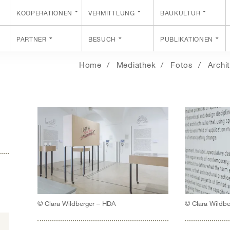
KOOPERATIONEN
VERMITTLUNG
BAUKULTUR
PARTNER
BESUCH
PUBLIKATIONEN
Home
Mediathek
Fotos
Archi
© Clara Wildberger – HDA
© Clara Wildb