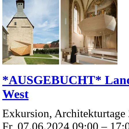
*AUSGEBUCHT* Landpa
West
Exkursion, Architekturtage
Fr, 07.06.2024
09:00
–
17: