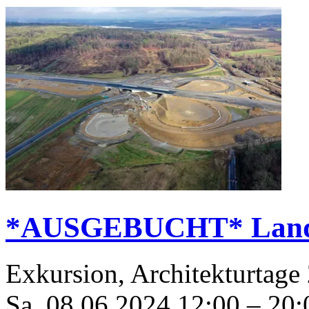
*AUSGEBUCHT* Landpa
Exkursion, Architekturtage
Sa, 08.06.2024
12:00
–
20: