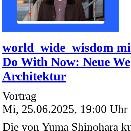
world_wide_wisdom mi
Do With Now: Neue Weg
Architektur
Vortrag
Mi, 25.06.2025
,
19:00
Uhr
Die von Yuma Shinohara ku