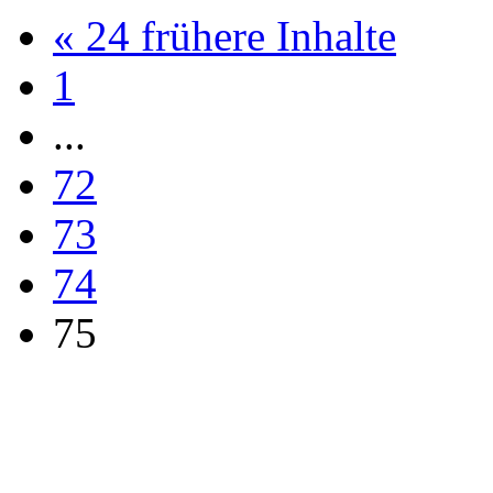
« 24 frühere Inhalte
1
...
72
73
74
75